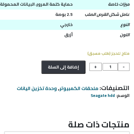
ميزات خاصة
حماية كلمة المرور، البيانات المحمولة
عامل شكل القرص الصلب
2.5 بوصة
النوع
خارجي
اللون
أزرق
متاح للحجز (طلب مسبق)
كمية
+
-
إضافة إلى السلة
HDD
Seagate
OneTouch
,
التصنيفات:
ملحقات الكمبيوتر
وحدة تخزين اليانات
with
Seagate hdd
الوسم:
Password
2TB
(أزرق)
منتجات ذات صلة