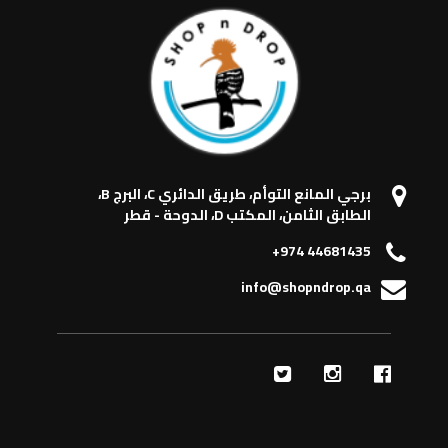
برجي المانع التوأم، طريق الدائري C، البرج B،
الطابق الثامن، المكتب D، الدوحة - قطر
+974 44681435
info@shopndrop.qa