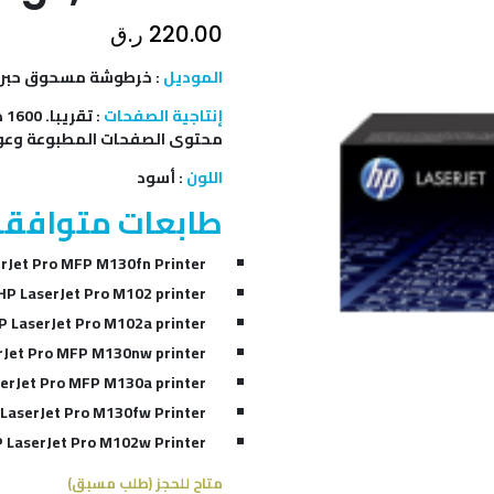
ر.ق
220.00
خرطوشة HP 17A Black LaserJet ، CF217A
:
الموديل
تق
:
إنتاجية الصفحات
محتوى الصفحات المطبوعة وع)
أسود
:
اللون
طابعات متوافقة
rJet Pro MFP M130fn Printer
HP LaserJet Pro M102 printer
P LaserJet Pro M102a printer
rJet Pro MFP M130nw printer
erJet Pro MFP M130a printer
LaserJet Pro M130fw Printer
 LaserJet Pro M102w Printer
متاح للحجز (طلب مسبق)