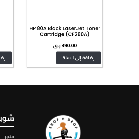
HP 80A Black LaserJet Toner
Cartridge (CF280A)
ر.ق
390.00
إضافة إلى السلة
إضا
شوبن
متجر