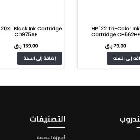
920XL Black Ink Cartridge
HP 122 Tri-Color Ink
CD975AE
Cartridge CH562HE
ر.ق
159.00
ر.ق
79.00
فة إلى السلة
إضافة إلى السلة
دروب
التصنيفات
أجهزة البصمة