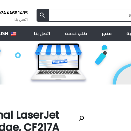
974 44681435
اتصل بنا
LISH
اتصل بنا
طلب خدمة
متجر
ية
nal LaserJet
idge, CF217A